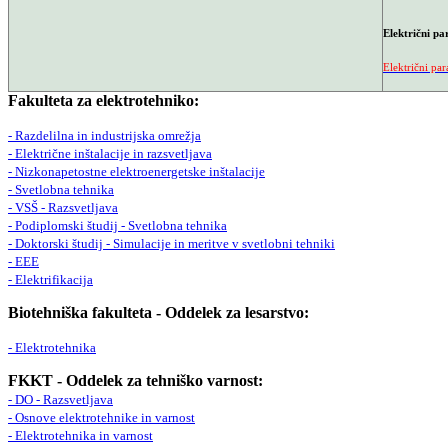
Električni p
Električni pa
Fakulteta za elektrotehniko:
- Razdelilna in industrijska omrežja
- Električne inštalacije in razsvetljava
- Nizkonapetostne elektroenergetske inštalacije
- Svetlobna tehnika
- VSŠ - Razsvetljava
- Podiplomski študij - Svetlobna tehnika
- Doktorski študij - Simulacije in meritve v svetlobni tehniki
- EEE
- Elektrifikacija
Biotehniška fakulteta - Oddelek za lesarstvo:
- Elektrotehnika
FKKT - Oddelek za tehniško varnost:
- DO - Razsvetljava
- Osnove elektrotehnike in varnost
- Elektrotehnika in varnost