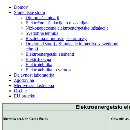
Domov
Študentske strani
Diplome/seminarji
Električne inštalacije in razsvetljava
Nizkonapetostne elektroenergetske inštalacije
Svetlobna tehnika
Razdelilna in industrijska omrežja
Doktorski študij - Simulacije in meritve v svetlobni
tehniki
Elektroenergetski elementi
Elektrifikacija
Elektrotehnika
Elektrotehnika in varnost
Dejavnost laboratorija
Zgodovina
Meritve svetlosti neba
Osebje
EU projekti
Elektroenergetski e
Obvestila prof. dr. Grega Bizjak
Obvestila as.