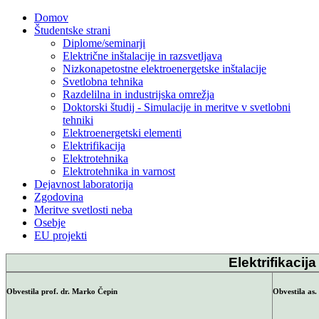
Domov
Študentske strani
Diplome/seminarji
Električne inštalacije in razsvetljava
Nizkonapetostne elektroenergetske inštalacije
Svetlobna tehnika
Razdelilna in industrijska omrežja
Doktorski študij - Simulacije in meritve v svetlobni
tehniki
Elektroenergetski elementi
Elektrifikacija
Elektrotehnika
Elektrotehnika in varnost
Dejavnost laboratorija
Zgodovina
Meritve svetlosti neba
Osebje
EU projekti
Elektrifikacija
Obvestila prof. dr. Marko Čepin
Obvestila as.