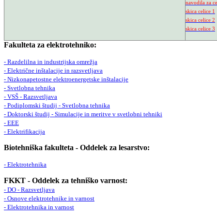
navodila za c
skica celice 1
skica celice 2
skica celice 3
Fakulteta za elektrotehniko:
- Razdelilna in industrijska omrežja
- Električne inštalacije in razsvetljava
- Nizkonapetostne elektroenergetske inštalacije
- Svetlobna tehnika
- VSŠ - Razsvetljava
- Podiplomski študij - Svetlobna tehnika
- Doktorski študij - Simulacije in meritve v svetlobni tehniki
- EEE
- Elektrifikacija
Biotehniška fakulteta - Oddelek za lesarstvo:
- Elektrotehnika
FKKT - Oddelek za tehniško varnost:
- DO - Razsvetljava
- Osnove elektrotehnike in varnost
- Elektrotehnika in varnost