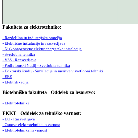
Fakulteta za elektrotehniko:
- Razdelilna in industrijska omrežja
- Električne inštalacije in razsvetljava
- Nizkonapetostne elektroenergetske inštalacije
- Svetlobna tehnika
- VSŠ - Razsvetljava
- Podiplomski študij - Svetlobna tehnika
- Doktorski študij - Simulacije in meritve v svetlobni tehniki
- EEE
- Elektrifikacija
Biotehniška fakulteta - Oddelek za lesarstvo:
- Elektrotehnika
FKKT - Oddelek za tehniško varnost:
- DO - Razsvetljava
- Osnove elektrotehnike in varnost
- Elektrotehnika in varnost