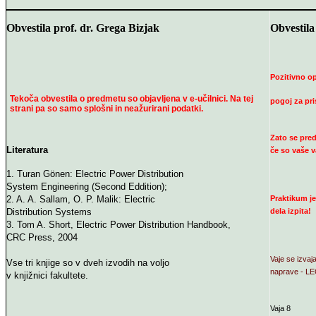
Obvestila prof. dr. Grega Bizjak
Obvestila
Pozitivno op
Tekoča obvestila o predmetu so objavljena v e-učilnici. Na tej
pogoj za pri
strani pa so samo splošni in neažurirani podatki.
Zato se pred 
Literatura
če so vaše v
1. Turan Gönen: Electric Power Distribution
System Engineering (Second Eddition);
2. A. A. Sallam, O. P. Malik: Electric
Praktikum je
Distribution Systems
dela izpita!
3. Tom A. Short, Electric Power Distribution Handbook,
CRC Press, 2004
Vaje se izvaj
Vse tri knjige so v dveh izvodih na voljo
naprave - LE
v knjižnici fakultete.
Vaja 8