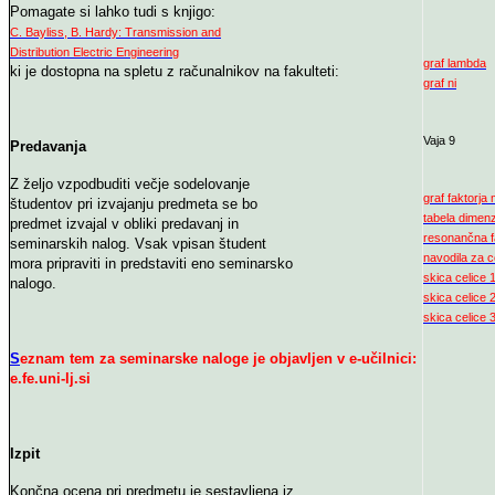
Pomagate si lahko tudi s knjigo:
C. Bayliss, B. Hardy: Transmission and
Distribution Electric Engineering
graf lambda
ki je dostopna na spletu z računalnikov na fakulteti:
graf ni
Vaja 9
Predavanja
Z željo vzpodbuditi večje sodelovanje
graf faktorja 
študentov pri izvajanju predmeta se bo
tabela dimenz
predmet izvajal v obliki predavanj in
resonančna f
seminarskih nalog. Vsak vpisan študent
navodila za 
mora pripraviti in predstaviti eno seminarsko
skica celice 
nalogo.
skica celice 
skica celice 
S
eznam tem za seminarske naloge je objavljen v e-učilnici:
e.fe.uni-lj.si
Izpit
Končna ocena pri predmetu je sestavljena iz