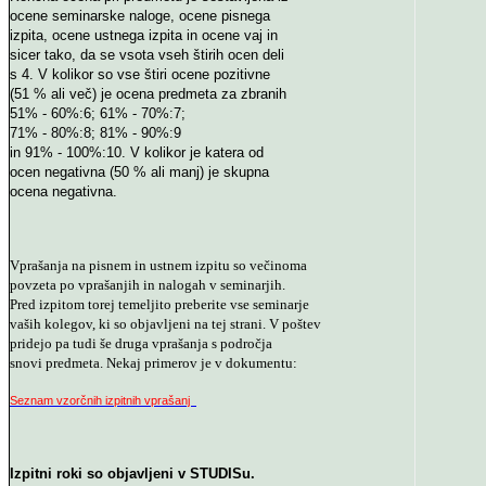
ocene seminarske naloge, ocene pisnega
izpita, ocene ustnega izpita in ocene vaj in
sicer tako, da se vsota vseh štirih ocen deli
s 4. V kolikor so vse štiri ocene pozitivne
(51 % ali več) je ocena predmeta za zbranih
51% - 60%:6; 61% - 70%:7;
71% - 80%:8; 81% - 90%:9
in 91% - 100%:10. V kolikor je katera od
ocen negativna (50 % ali manj) je skupna
ocena negativna.
Vprašanja na pisnem in ustnem izpitu so večinoma
povzeta po vprašanjih in nalogah v seminarjih.
Pred izpitom torej temeljito preberite vse seminarje
vaših kolegov, ki so objavljeni na tej strani. V poštev
pridejo pa tudi še druga vprašanja s področja
snovi predmeta. Nekaj primerov je v dokumentu:
Seznam vzorčnih izpitnih vprašanj
Izpitni roki so objavljeni v STUDISu.