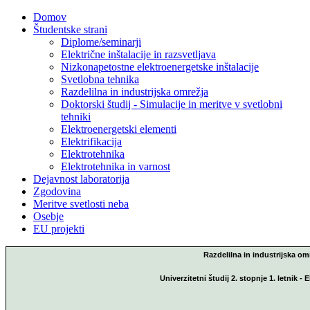
Domov
Študentske strani
Diplome/seminarji
Električne inštalacije in razsvetljava
Nizkonapetostne elektroenergetske inštalacije
Svetlobna tehnika
Razdelilna in industrijska omrežja
Doktorski študij - Simulacije in meritve v svetlobni
tehniki
Elektroenergetski elementi
Elektrifikacija
Elektrotehnika
Elektrotehnika in varnost
Dejavnost laboratorija
Zgodovina
Meritve svetlosti neba
Osebje
EU projekti
Razdelilna in industrijska om
Univerzitetni študij 2. stopnje 1. letnik -