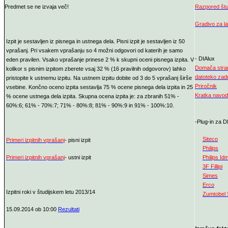
Predmet se ne izvaja več!
Razpored štud
Gradivo za la
Izpit je sestavljen iz pisnega in ustnega dela. Pisni izpit je sestavljen iz 50
vprašanj. Pri vsakem vprašanju so 4 možni odgovori od katerih je samo
- DIAlux
eden pravilen. Vsako vprašanje prinese 2 % k skupni oceni pisnega izpita. V
Domača stran
kolikor s pisnim izpitom zberete vsaj 32 % (16 pravilnih odgovorov) lahko
datoteko zadn
pristopite k ustnemu izpitu. Na ustnem izpitu dobite od 3 do 5 vprašanj širše
Priročnik
vsebine. Končno oceno izpita sestavlja 75 % ocene pisnega dela izpita in 25
Kratka navodi
% ocene ustnega dela izpita. Skupna ocena izpita je: za zbranih 51% -
60%:6; 61% - 70%:7; 71% - 80%:8; 81% - 90%:9 in 91% - 100%:10.
-Plug-in za 
Siteco
Primeri izpitnih vprašanj
- pisni izpit
Philips
Primeri izpitnih vprašanj
- ustni izpit
Philips Id
3F Fillipi
Simes
Erco
Izpitni roki v študijskem letu 2013/14
Zumtobel S
15.09.2014 ob 10:00
Rezultati