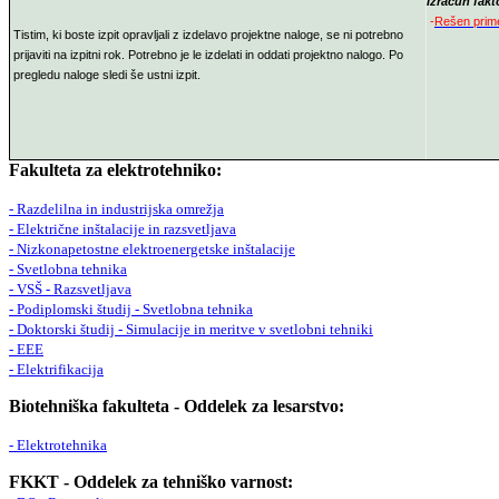
Izračun fakt
-
Rešen prime
Tistim, ki boste izpit opravljali z izdelavo projektne naloge, se ni potrebno
prijaviti na izpitni rok. Potrebno je le izdelati in oddati projektno nalogo. Po
pregledu naloge sledi še ustni izpit.
Fakulteta za elektrotehniko:
- Razdelilna in industrijska omrežja
- Električne inštalacije in razsvetljava
- Nizkonapetostne elektroenergetske inštalacije
- Svetlobna tehnika
- VSŠ - Razsvetljava
- Podiplomski študij - Svetlobna tehnika
- Doktorski študij - Simulacije in meritve v svetlobni tehniki
- EEE
- Elektrifikacija
Biotehniška fakulteta - Oddelek za lesarstvo:
- Elektrotehnika
FKKT - Oddelek za tehniško varnost: