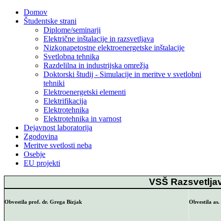
Domov
Študentske strani
Diplome/seminarji
Električne inštalacije in razsvetljava
Nizkonapetostne elektroenergetske inštalacije
Svetlobna tehnika
Razdelilna in industrijska omrežja
Doktorski študij - Simulacije in meritve v svetlobni
tehniki
Elektroenergetski elementi
Elektrifikacija
Elektrotehnika
Elektrotehnika in varnost
Dejavnost laboratorija
Zgodovina
Meritve svetlosti neba
Osebje
EU projekti
VSŠ Razsvetlja
Obvestila prof. dr. Grega Bizjak
Obvestila as.