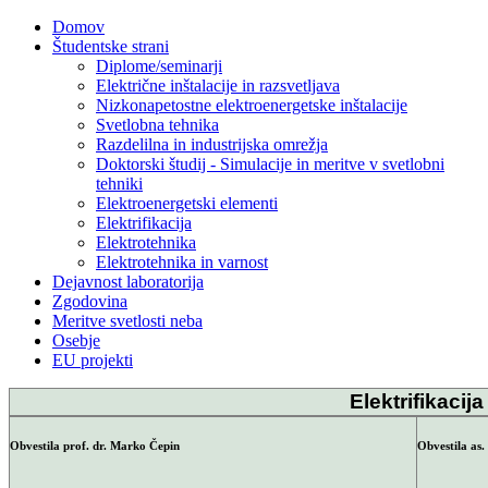
Domov
Študentske strani
Diplome/seminarji
Električne inštalacije in razsvetljava
Nizkonapetostne elektroenergetske inštalacije
Svetlobna tehnika
Razdelilna in industrijska omrežja
Doktorski študij - Simulacije in meritve v svetlobni
tehniki
Elektroenergetski elementi
Elektrifikacija
Elektrotehnika
Elektrotehnika in varnost
Dejavnost laboratorija
Zgodovina
Meritve svetlosti neba
Osebje
EU projekti
Elektrifikacija
Obvestila prof. dr. Marko Čepin
Obvestila as.