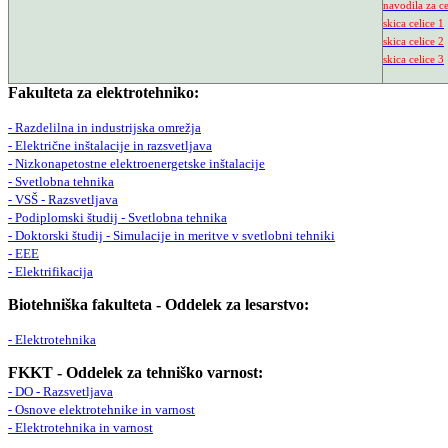
navodila za c
skica celice 1
skica celice 2
skica celice 3
Fakulteta za elektrotehniko:
- Razdelilna in industrijska omrežja
- Električne inštalacije in razsvetljava
- Nizkonapetostne elektroenergetske inštalacije
- Svetlobna tehnika
- VSŠ - Razsvetljava
- Podiplomski študij - Svetlobna tehnika
- Doktorski študij - Simulacije in meritve v svetlobni tehniki
- EEE
- Elektrifikacija
Biotehniška fakulteta - Oddelek za lesarstvo:
- Elektrotehnika
FKKT - Oddelek za tehniško varnost:
- DO - Razsvetljava
- Osnove elektrotehnike in varnost
- Elektrotehnika in varnost