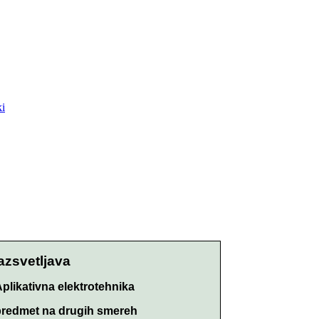
ki
razsvetljava
Aplikativna elektrotehnika
 predmet na drugih smereh