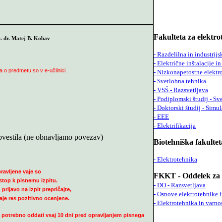
Fakulteta za elektro
c. dr. Matej B. Kobav
- Razdelilna in industrij
- Električne inštalacije in
a o predmetu so v e-učilnici.
- Nizkonapetostne elektro
- Svetlobna tehnika
- VSŠ - Razsvetljava
- Podiplomski študij - Sv
- Doktorski študij - Simul
- EEE
- Elektrifikacija
bvestila (ne obnavljamo povezav)
Biotehniška fakultet
- Elektrotehnika
ravljene vaje so
FKKT - Oddelek za 
stop k pisnemu izpitu.
- DO - Razsvetljava
prijavo na izpit prepričajte,
- Osnove elektrotehnike i
aje res pozitivno ocenjene.
- Elektrotehnika in varno
 potrebno oddati vsaj 10 dni pred opravljanjem pisnega