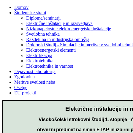
Domov
Študentske strani
Diplome/seminarji
Električne inštalacije in razsvetljava
Nizkonapetostne elektroenergetske inštalacije
Svetlobna tehnika
Razdelilna in industrijska omrežja
Doktorski študij - Simulacije in meritve v svetlobni tehni
Elektroenergetski elementi
Elektrifikacija
Elektrotehnika
Elektrotehnika in varnost
Dejavnost laboratorija
Zgodovina
Meritve svetlosti neba
Osebje
EU projekti
Električne inštalacije in 
Visokošolski strokovni študij 1. stopnje - 
obvezni predmet na smeri ETAP in izbirni