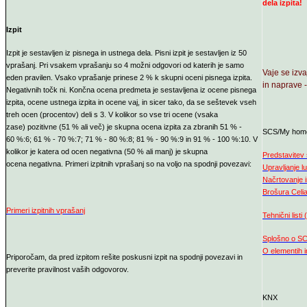
dela izpita!
Izpit
Izpit je sestavljen iz pisnega in ustnega dela. Pisni izpit je sestavljen iz 50
vprašanj. Pri vsakem vprašanju so 4 možni odgovori od katerih je samo
Vaje se izva
eden pravilen. Vsako vprašanje prinese 2 % k skupni oceni pisnega izpita.
in naprave 
Negativnih točk ni. Končna ocena predmeta je sestavljena iz ocene pisnega
izpita, ocene ustnega izpita in ocene vaj, in sicer tako, da se seštevek vseh
treh ocen (procentov) deli s 3. V kolikor so vse tri ocene (vsaka
zase) pozitivne (51 % ali več) je skupna ocena izpita za zbranih 51 % -
SCS/My hom
60 %:6; 61 % - 70 %:7; 71 % - 80 %:8; 81 % - 90 %:9 in 91 % - 100 %:10. V
kolikor je katera od ocen negativna (50 % ali manj) je skupna
Predstavite
ocena negativna.
Primeri izpitnih vprašanj so na voljo na spodnji
povezavi:
Upravljanje lu
Načrtovanje i
Brošura Celi
Primeri izpitnih vprašanj
Tehnični listi
Splošno o SC
O elementih i
Priporočam, da pred izpitom rešite poskusni izpit na spodnji povezavi in
preverite pravilnost vaših odgovorov.
KNX