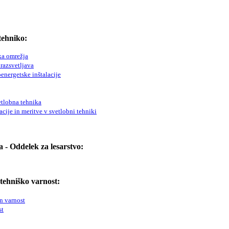
tehniko:
ska omrežja
 razsvetljava
energetske inštalacije
etlobna tehnika
acije in meritve v svetlobni tehniki
a - Oddelek za lesarstvo:
tehniško varnost:
n varnost
st