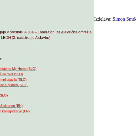
Copyright © 2
Izdelava:
Simon Smrko
jajo v prostoru
A 304 – Laboratorij za električna omrežja
- LEON (3. nadstropje A stavbe)
e
v sistema My Home (SLO)
či in rolet (SLO)
n inštalacija (SLO)
ane s primeri (SLO)
 (SLO)
S sistemu (EN)
n konfiguriranje (EN)