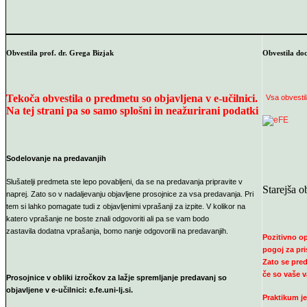
Obvestila prof. dr. Grega Bizjak
Obvestila do
Tekoča obvestila o predmetu so objavljena v e-učilnici.
Vsa obvestil
Na tej strani pa so samo splošni in neažurirani podatki
Sodelovanje na predavanjih
Slušatelji predmeta ste lepo povabljeni, da se na predavanja pripravite v
Starejša o
naprej. Zato so v nadaljevanju objavljene prosojnice za vsa predavanja. Pri
tem si lahko pomagate tudi z objavljenimi vprašanji za izpite. V kolikor na
katero vprašanje ne boste znali odgovoriti ali pa se vam bodo
zastavila dodatna vprašanja, bomo nanje odgovorili na predavanjih.
Pozitivno op
pogoj za pri
Zato se pred 
če so vaše v
Prosojnice v obliki izročkov za lažje spremljanje predavanj so
objavljene v e-učilnici: e.fe.uni-lj.si.
Praktikum je